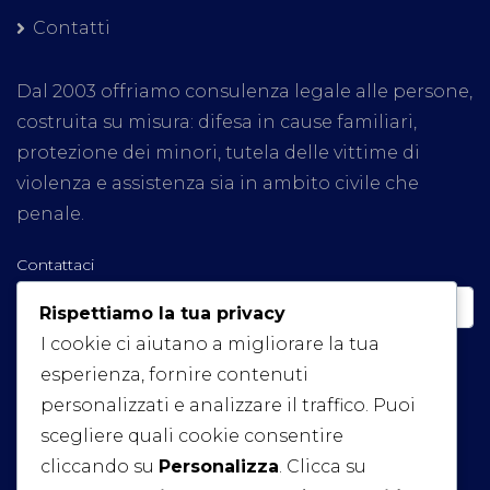
Contatti
Dal 2003 offriamo consulenza legale alle persone,
costruita su misura: difesa in cause familiari,
protezione dei minori, tutela delle vittime di
violenza e assistenza sia in ambito civile che
penale.
Contattaci
Rispettiamo la tua privacy
I cookie ci aiutano a migliorare la tua
esperienza, fornire contenuti
personalizzati e analizzare il traffico. Puoi
scegliere quali cookie consentire
Invia
cliccando su
Personalizza
. Clicca su