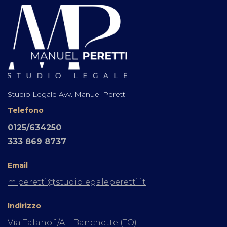
Studio Legale Avv. Manuel Peretti
Telefono
0125/634250
333 869 8737
Email
m.peretti@studiolegaleperetti.it
Indirizzo
Via Tafano 1/A – Banchette (TO)